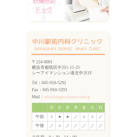
〒224-0001
横浜市都筑区中川1-11-25
シーアイマンション港北中川1F
Tel：045-910-5292
Fax：045-910-5293
Mail：
info@nakagawaekimae-naika.jp
月
火
水
木
金
土
日
午前
○
●
●
／
○
○
／
午後
／
○
／
／
／
／
／